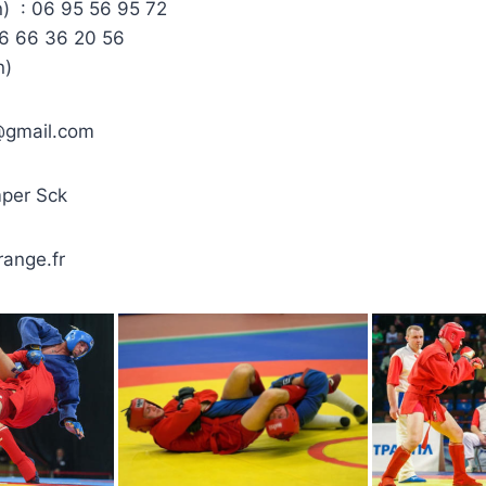
on) : 06 95 56 95 72
 06 66 36 20 56
n)
@gmail.com
per Sck
ange.fr