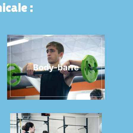
icale :
Body-barre