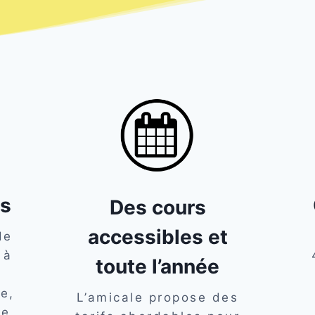
és
Des cours
accessibles et
de
 à
toute l’année
e,
L’amicale propose des
le